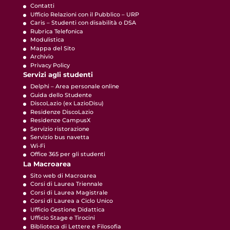
Contatti
Ufficio Relazioni con il Pubblico – URP
Caris – Studenti con disabilità o DSA
Rubrica Telefonica
Modulistica
Mappa del Sito
Archivio
Privacy Policy
Servizi agli studenti
Delphi – Area personale online
Guida dello Studente
DiscoLazio (ex LazioDisu)
Residenze DiscoLazio
Residenze CampusX
Servizio ristorazione
Servizio bus navetta
Wi-Fi
Office 365 per gli studenti
La Macroarea
Sito web di Macroarea
Corsi di Laurea Triennale
Corsi di Laurea Magistrale
Corsi di Laurea a Ciclo Unico
Ufficio Gestione Didattica
Ufficio Stage e Tirocini
Biblioteca di Lettere e Filosofia