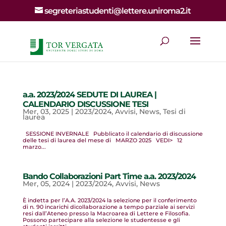
segreteriastudenti@lettere.uniroma2.it
a.a. 2023/2024 SEDUTE DI LAUREA |
CALENDARIO DISCUSSIONE TESI
Mer, 03, 2025
|
2023/2024
,
Avvisi
,
News
,
Tesi di
laurea
SESSIONE INVERNALE Pubblicato il calendario di discussione
delle tesi di laurea del mese di MARZO 2025 VEDI> 12
marzo...
Bando Collaborazioni Part Time a.a. 2023/2024
Mer, 05, 2024
|
2023/2024
,
Avvisi
,
News
È indetta per l’A.A. 2023/2024 la selezione per il conferimento
di n. 90 incarichi dicollaborazione a tempo parziale ai servizi
resi dall’Ateneo presso la Macroarea di Lettere e Filosofia.
Possono partecipare alla selezione le studentesse e gli