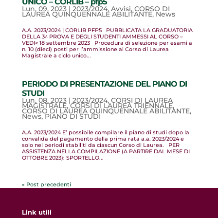
UNICO – CORLIB – pfp5
Lun, 09, 2023
|
2023/2024
,
Avvisi
,
CORSO DI
LAUREA QUINQUENNALE ABILITANTE
,
News
A.A. 2023/2024 | CORLIB PFP5 PUBBLICATA LA GRADUATORIA
DELLA 3^ PROVA E DEGLI STUDENTI AMMESSI AL CORSO –
VEDI> 18 settembre 2023 Procedura di selezione per esami a
n. 10 (dieci) posti per l’ammissione al Corso di Laurea
Magistrale a ciclo unico...
PERIODO DI PRESENTAZIONE DEL PIANO DI
STUDI
Lun, 08, 2023
|
2023/2024
,
CORSI DI LAUREA
MAGISTRALE
,
CORSI DI LAUREA TRIENNALE
,
CORSO DI LAUREA QUINQUENNALE ABILITANTE
,
News
,
PIANO DI STUDI
A.A. 2023/2024 E’ possibile compilare il piano di studi dopo la
convalida del pagamento della prima rata a.a. 2023/2024 e
solo nei periodi stabiliti da ciascun Corso di Laurea. PER
ASSISTENZA NELLA COMPILAZIONE (A PARTIRE DAL MESE DI
OTTOBRE 2023): SPORTELLO...
« Post precedenti
Link utili