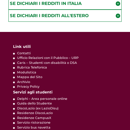
SE DICHIARI I REDDITI IN ITALIA
SE DICHIARI I REDDITI ALL'ESTERO
Link utili
Contatti
Ufficio Relazioni con il Pubblico – URP
Caris – Studenti con disabilità o DSA
Rubrica Telefonica
Modulistica
Mappa del Sito
Archivio
Privacy Policy
Servizi agli studenti
Delphi – Area personale online
Guida dello Studente
DiscoLazio (ex LazioDisu)
Residenze DiscoLazio
Residenze CampusX
Servizio ristorazione
Servizio bus navetta